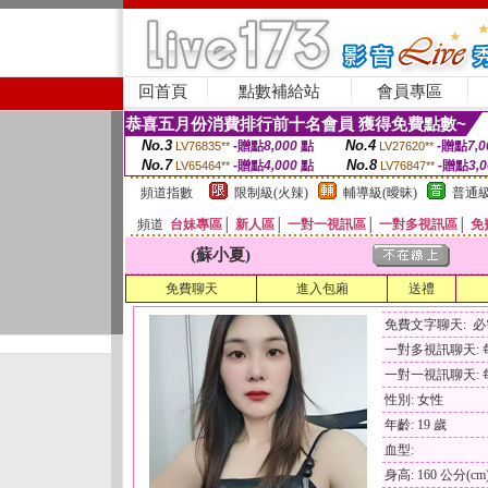
回首頁
點數補給站
會員專區
恭喜五月份消費排行前十名會員 獲得免費點數~
No.3
No.4
-贈點
8,000
點
-贈點
7,0
LV76835**
LV27620**
No.7
No.8
-贈點
4,000
點
-贈點
3,
LV65464**
LV76847**
頻道指數
限制級(火辣)
輔導級(曖昧)
普通級
頻道
台妹專區
│
新人區
│
一對一視訊區
│
一對多視訊區
│
免
(蘇小夏)
免費聊天
進入包廂
送禮
免費文字聊天: 
一對多視訊聊天: 每
一對一視訊聊天: 每
性別: 女性
年齡: 19 歲
血型:
身高: 160 公分(cm