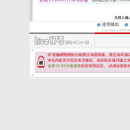
會員[ LV3820955 ]
-平
的評論：
很好聽話的主播
( 2026-06
主持人個
使用條款
Copyright © 2026 
依'電腦網際網路分級辦法'為限制級，限定為年滿
1
本站內影音內容及各項條款。為防範未滿
18
歲之
金會TICRF分級服務
的安裝與設定。
(為還給愛護