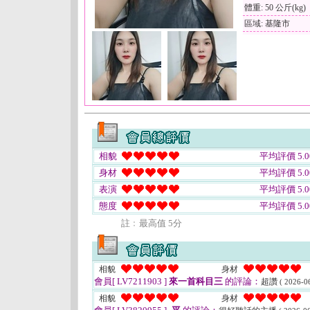
體重: 50 公斤(kg)
區域: 基隆市
相貌
平均評價 5.0
身材
平均評價 5.0
表演
平均評價 5.0
態度
平均評價 5.0
註﹕最高值 5分
相貌
身材
會員[ LV7211903 ]
來一首科目三
的評論：
超讚
( 2026-0
相貌
身材