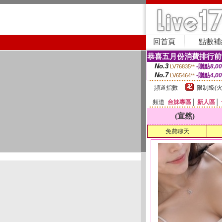
回首頁
點數補
恭喜五月份消費排行前
No.3
-贈點
8,0
LV76835**
No.7
-贈點
4,0
LV65464**
頻道指數
限制級(火
頻道
台妹專區
│
新人區
│
(宣然)
免費聊天