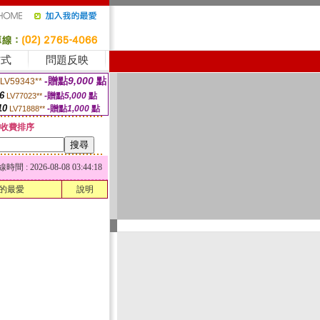
方式
問題反映
-贈點
9,000
點
LV59343**
6
-贈點
5,000
點
LV77023**
10
-贈點
1,000
點
LV71888**
收費排序
 : 2026-08-08 03:44:18
的最愛
說明