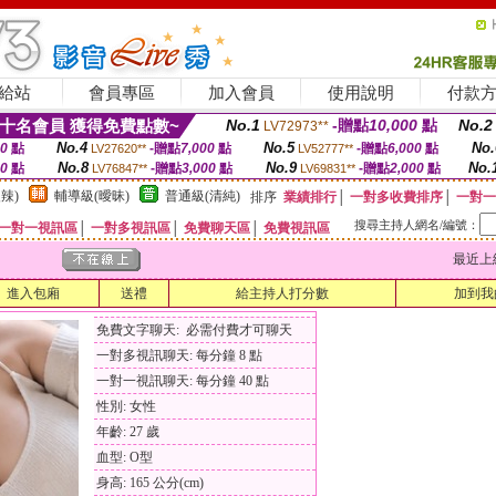
給站
會員專區
加入會員
使用說明
付款
十名會員 獲得免費點數~
No.1
-贈點
10,000
點
No.2
LV72973**
No.4
No.5
No.
00
點
-贈點
7,000
點
-贈點
6,000
點
LV27620**
LV52777**
No.8
No.9
No.
00
點
-贈點
3,000
點
-贈點
2,000
點
LV76847**
LV69831**
辣)
輔導級(曖昧)
普通級(清純)
排序
業績排行
│
一對多收費排序
│
一對一
搜尋主持人網名/編號：
一對一視訊區
│
一對多視訊區
│
免費聊天區
│
免費視訊區
最近上線時間
進入包廂
送禮
給主持人打分數
加到我
免費文字聊天: 必需付費才可聊天
一對多視訊聊天: 每分鐘 8 點
一對一視訊聊天: 每分鐘 40 點
性別: 女性
年齡: 27 歲
血型: O型
身高: 165 公分(cm)