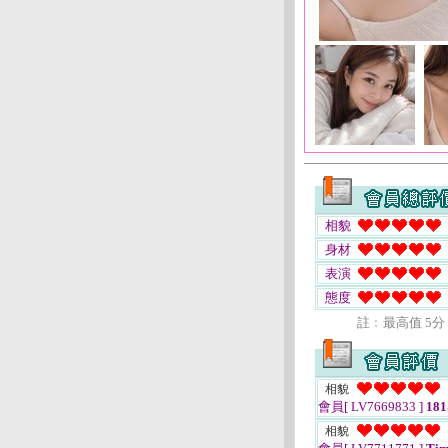
相貌
身材
表演
態度
註﹕最高值 5分
相貌
會員[ LV7669833 ]
18
相貌