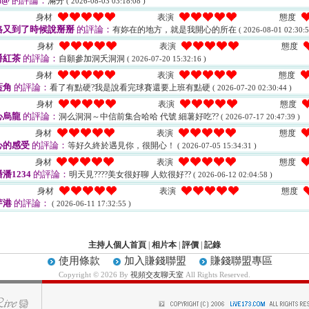
m@
的評論：
滿分
( 2026-08-03 03:18:08 )
身材
表演
態度
格又到了時候說掰掰
的評論：
有妳在的地方，就是我開心的所在
( 2026-08-01 02:30:5
身材
表演
態度
爵紅茶
的評論：
自願參加洞夭洞洞
( 2026-07-20 15:32:16 )
身材
表演
態度
藍角
的評論：
看了有點硬?我是說看完球賽還要上班有點硬
( 2026-07-20 02:30:44 )
身材
表演
態度
心烏龍
的評論：
洞么洞洞～中信前集合哈哈 代號 細薯好吃??
( 2026-07-17 20:47:39 )
身材
表演
態度
心的感受
的評論：
等好久終於遇見你，很開心！
( 2026-07-05 15:34:31 )
身材
表演
態度
潘1234
的評論：
明天見????美女很好聊 人欸很好??
( 2026-06-12 02:04:58 )
身材
表演
態度
芽港
的評論：
( 2026-06-11 17:32:55 )
主持人個人首頁
|
相片本
|
評價
|
記錄
使用條款
加入賺錢聯盟
賺錢聯盟專區
Copyright © 2026 By
視頻交友聊天室
All Rights Reserved.