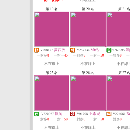
第 19 名
第 20 名
第 21 
夢西洲
Miffy
酒
V298177
V257134
V260995
一對多
8
一對一
45
一對多
8
一對一
50
一對多
8
一
不在線上
不在線上
不在線
第 25 名
第 26 名
第 27 
歡沁
羽希兒
R
V220067
V91708
V224961
一對多
8
一對一
50
一對多
8
一對一
50
一對多
8
一
不在線上
不在線上
不在線